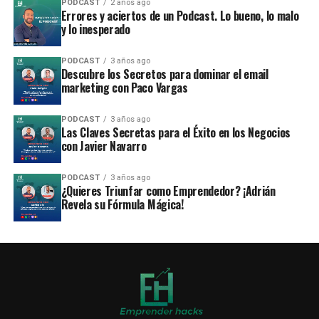
PODCAST
2 años ago
Errores y aciertos de un Podcast. Lo bueno, lo malo
y lo inesperado
PODCAST
3 años ago
Descubre los Secretos para dominar el email
marketing con Paco Vargas
PODCAST
3 años ago
Las Claves Secretas para el Éxito en los Negocios
con Javier Navarro
PODCAST
3 años ago
¿Quieres Triunfar como Emprendedor? ¡Adrián
Revela su Fórmula Mágica!