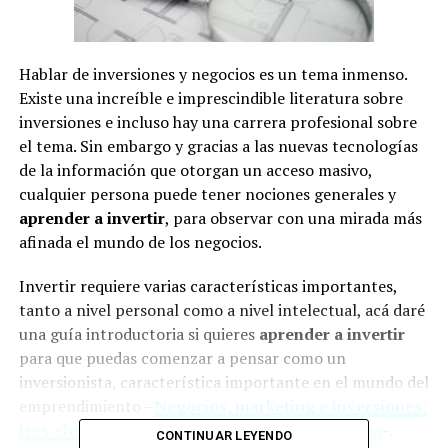
Hablar de inversiones y negocios es un tema inmenso.
Existe una increíble e imprescindible literatura sobre
inversiones e incluso hay una carrera profesional sobre
el tema. Sin embargo y gracias a las nuevas tecnologías
de la información que otorgan un acceso masivo,
cualquier persona puede tener nociones generales y
aprender a invertir
, para observar con una mirada más
afinada el mundo de los negocios.
Invertir requiere varias características importantes,
tanto a nivel personal como a nivel intelectual, acá daré
una guía introductoria si quieres
aprender a invertir
para que puedas comenzar a pensar como un
inversionista, característica importante en el mundo del
emprendimiento –
Negocios, marketing e inversiones:
tres elementos esenciales del emprendimiento
-.
CONTINUAR LEYENDO