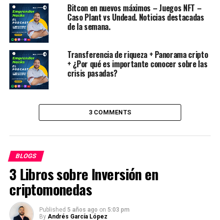
maravilloso mundo?
Bitcon en nuevos máximos – Juegos NFT –
Caso Plant vs Undead. Noticias destacadas
de la semana.
¿Qué se conoce como
inversión?
Transferencia de riqueza + Panorama cripto
+ ¿Por qué es importante conocer sobre las
Primero debes conocer que se conoce como inversión y
crisis pasadas?
en qué consiste. El término inversión está directamente
relacionado con el mundo de las finanzas. Si sabes cómo
optimizar y manejar tus recursos financieros, tendrás el
3 COMMENTS
éxito asegurado.
Inversión es una categoría relacionada al mundo de la
economía y las finanzas, cuya diversidad de términos a
BLOGS
los que hace alusión, generan que sea un tópico con
3 Libros sobre Inversión en
diversas ópticas. Está directamente relacionado a
criptomonedas
conceptos como el ahorro, la gestión del capital y la
postergación del consumo, cuyo principal objetivo es
alcanzar una determinada meta u obtener un beneficio,
Published
5 años ago
on
5:03 pm
By
Andrés García López