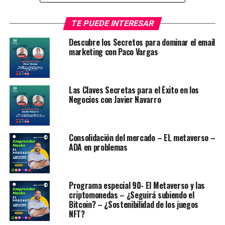
TE PUEDE INTERESAR
Contenidos
ocultar
1
¿Cómo introducirme en éste maravilloso mundo?
Descubre los Secretos para dominar el email
marketing con Paco Vargas
2
¿Qué se conoce como inversión?
3
4 Libros para iniciarte en las inversiones y aprender a
invertir
3.1
1.- Un Paso Delante de Wall Street.
Las Claves Secretas para el Éxito en los
Negocios con Javier Navarro
3.1.1
2.- Fundamento de inversiones de Gitman y
Joehnk
3.1.2
3.- Principios de Ray Dalio
3.1.3
4.- El inversor inteligente de Benjamin Graham
Consolidación del mercado – EL metaverso –
ADA en problemas
3.1.4
¿Quieres más información sobre Inversión?
Este post te puede interesar. Trading de
Criptomonedas
Programa especial 90- El Metaverso y las
criptomonedas – ¿Seguirá subiendo el
Bitcoin? – ¿Sostenibilidad de los juegos
¿Cómo introducirme en éste
NFT?