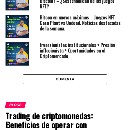
Bitcoin? – ¿Sostenibilidad de los juegos
NFT?
6
5.- Reinvierte en la empresa
7
6.- Invierte en la marca
Bitcon en nuevos máximos – Juegos NFT –
Caso Plant vs Undead. Noticias destacadas
de la semana.
Una de las múltiples razones,
Inversionistas institucionales + Presión
por las que se hace tan difícil
inflacionista + Oportunidades en el
Criptomercado
alcanzar aumentar la
rentabilidad de una empresa
COMENTA
son:
1.- Una falta de conocimiento en el ámbito de la
reinversión y el flujo de capitales.
BLOGS
Trading de criptomonedas:
2.- Carecer de una política de reinversión y de
Beneficios de operar con
dividendos.