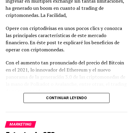
empresa puede depender
ingresar en múltiples exchange sin tantas limitaciones,
de cómo se maneja el flujo
ha generado un boom en cuanto al trading de
criptomonedas. La Facilidad,
de efectivo y la
rentabilidad.
Opere con criptodivisas en unos pocos clics y conozca
las principales características de este mercado
financiero. En éste post te explicaré los beneficios de
1.- Crea una política de
operar con criptomonedas.
dividendos eficaz.
Con el aumento tan pronunciado del precio del Bitcoin
en el 2021, lo innovador del Ethereum y el nuevo
Uno de los puntos importantes al momento de
panorama de la generación 3.0 de las criptomonedas de
aumentar la rentabilidad de una empresa es saber qué
la mano de Polkadot o Avalanche, entre otras, el trading
hacer con tu dinero al momento en que este ingrese.
de criptomonedas se volvió tendencia.
CONTINUAR LEYENDO
Dentro de los múltiples errores que se pueden cometer
Sin
al inicio de una empresa o emprendimiento, está quizá
embargo, al
de primero el de no contar con una política de
inicio
dividendos fija y objetiva que busque no solamente la
MARKETING
cuando
rentabilidad del negocio, sino su crecimiento.
fueron