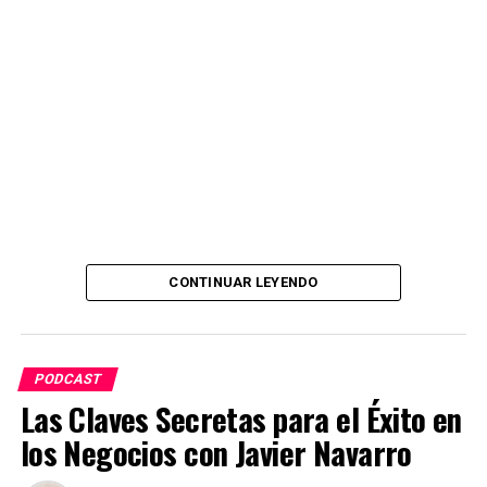
comentaré los momentos de inspiración inicial hasta los
desafíos inesperados y los éxitos que me han llenado de
entusiasmo.
Pulsa «play» ahora y sumérgete en «Errores y aciertos
de un podcast.
CONTINUAR LEYENDO
PODCAST
Las Claves Secretas para el Éxito en
los Negocios con Javier Navarro