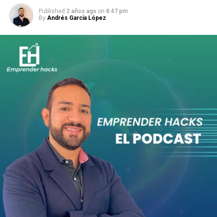
Published
2 años ago
on
8:47 pm
By
Andrés García López