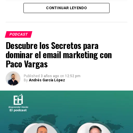
CONTINUAR LEYENDO
PODCAST
Descubre los Secretos para
dominar el email marketing con
Paco Vargas
Published
3 años ago
on
12:52 pm
By
Andrés García López