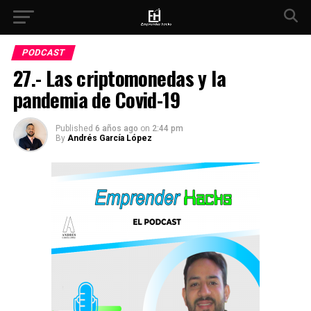
PODCAST
27.- Las criptomonedas y la
pandemia de Covid-19
Published
6 años ago
on
2:44 pm
By
Andrés García López