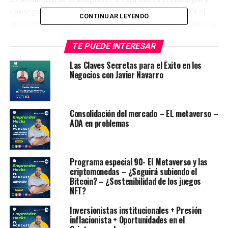
conseguir oportunidades en medio de las crisis. ¿Es el
CONTINUAR LEYENDO
momento de las altcoins y las criptomonedas? ¿Cómo se
comprtará el precio de las criptomonedas o activos
TE PUEDE INTERESAR
digitales? Son algunas de las preguntas que todo en éste
episodio. Anteriormente explique en
que consiste el
Las Claves Secretas para el Éxito en los
blockchain
,
te recomiendo ese episodio.
Negocios con Javier Navarro
Espero les guste y recuerda comentar, compartir y
aplicar. Gracias emprendedores hacks, seguimos
Consolidación del mercado – EL metaverso –
creciendo.
ADA en problemas
Programa especial 90- El Metaverso y las
criptomonedas – ¿Seguirá subiendo el
Bitcoin? – ¿Sostenibilidad de los juegos
NFT?
Inversionistas institucionales + Presión
inflacionista + Oportunidades en el