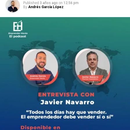
Published
3 años ago
on
12:56 pm
By
Andrés García López
En este episodio explosivo, nos adentramos en la mente
maestra detrás de más de 10 millones de emails enviados
al año: Paco Vargas.
Descubre cómo este gurú del marketing digital ha
revolucionado las tácticas de email marketing,
construyendo listas de suscriptores y generando ventas
sin depender de algoritmos o publicidad costosa.
Acompáñanos en una charla reveladora donde Paco
comparte sus secretos para evitar la bandeja de spam,
escribir emails irresistibles.
Si estás buscando elevar tu juego en el marketing por
correo electrónico, ¡este es el episodio que no puedes
perderte!