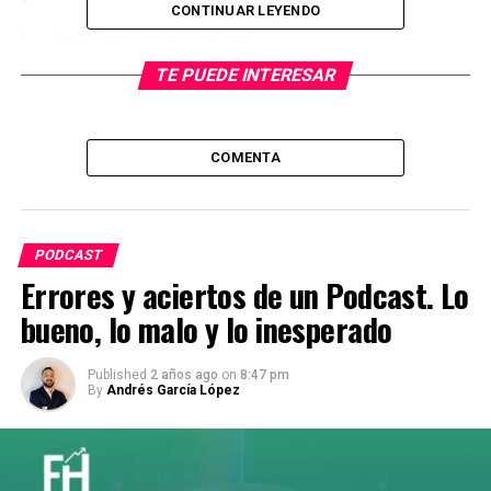
CONTINUAR LEYENDO
Los Exchange que recomiendo
TE PUEDE INTERESAR
Binance:
https://accounts.binance.com/en/register?
ref=GCI19W3N
COMENTA
Quieres tener Uphold:
https://uphold.com/signup?
referral=f829137f63
Sígueme en mis redes sociales:
PODCAST
Errores y aciertos de un Podcast. Lo
Instagram:
https://instagram.com/angarz1
bueno, lo malo y lo inesperado
Twitter:
https://twitter.com/Angarz
Published
2 años ago
on
8:47 pm
Facebook:
https://www.facebook.com/emprenderhacks
By
Andrés García López
TradingView:
https://www.tradingview.com/u/AndresGarc
Disclaimer: Todos son recomendaciones de