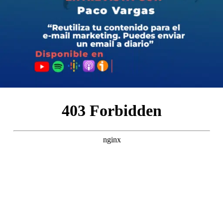
🎙 ¿Alguna vez te has preguntado qué se necesita
realmente para lanzar y mantener un podcast exitoso?
¿Estás listo para descubrir las verdades detrás de los
micrófonos, desde los triunfos hasta los tropiezos?
En este episodio les hablaré de mi experiencia en este
competitivo e interesante mundo del podcasting.
Desde el primer episodio, hasta la actualidad, donde les
comentaré los momentos de inspiración inicial hasta los
desafíos inesperados y los éxitos que me han llenado de
entusiasmo.
Pulsa «play» ahora y sumérgete en «Errores y aciertos
de un podcast.