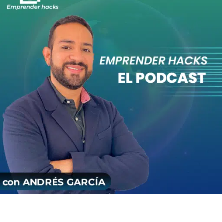
investigación, estas son basadas en mi opinión. No son
en ningún momento recomendaciones de inversión.
Recuerda que las criptomonedas, los CFD y las acciones
pueden poner tu patrimonio en riesgo. Consulta con tu
asesor financiero antes. Tus decisiones de inversión son
de tu entera responsabilidad.
Affiliate Disclaimer: Los links de afiliados ayudan a
continuar con el canal, no aumenta el costo de los
productos, solo me permite ganar una comisión para
continuar brindándote información de valor.