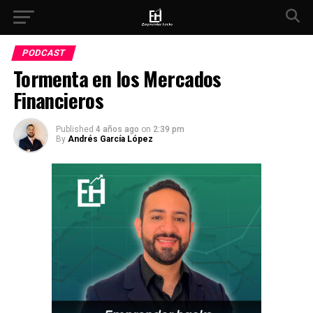
PODCAST
Tormenta en los Mercados
Financieros
Published
4 años ago
on
2:39 pm
By
Andrés García López