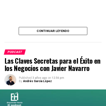
CONTINUAR LEYENDO
PODCAST
Las Claves Secretas para el Éxito en
los Negocios con Javier Navarro
Published
3 años ago
on
12:56 pm
By
Andrés García López
En este episodio explosivo, nos adentramos en la mente
maestra detrás de más de 10 millones de emails enviados