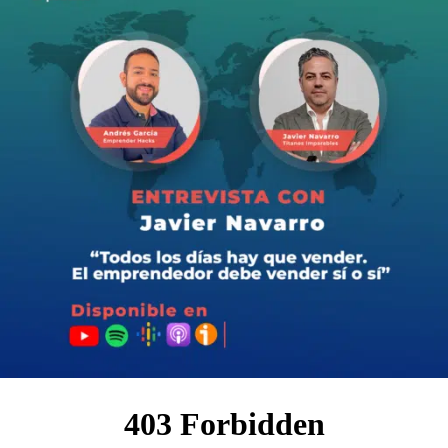
al año: Paco Vargas.
Descubre cómo este gurú del marketing digital ha
revolucionado las tácticas de email marketing,
construyendo listas de suscriptores y generando ventas
sin depender de algoritmos o publicidad costosa.
Acompáñanos en una charla reveladora donde Paco
comparte sus secretos para evitar la bandeja de spam,
escribir emails irresistibles.
Si estás buscando elevar tu juego en el marketing por
correo electrónico, ¡este es el episodio que no puedes
perderte!
Conoce más a Paco en:
Instagram:
https://www.instagram.com/pacovargas_/
Website:
https://pacovargas.es/
LinkedIn:
https://www.linkedin.com/in/franciscovargassala