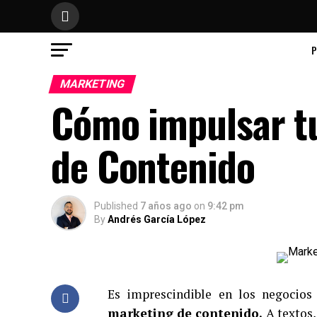
P
MARKETING
Cómo impulsar t
de Contenido
Published
7 años ago
on
9:42 pm
By
Andrés García López
Es imprescindible en los negocios
marketing de contenido.
A textos,