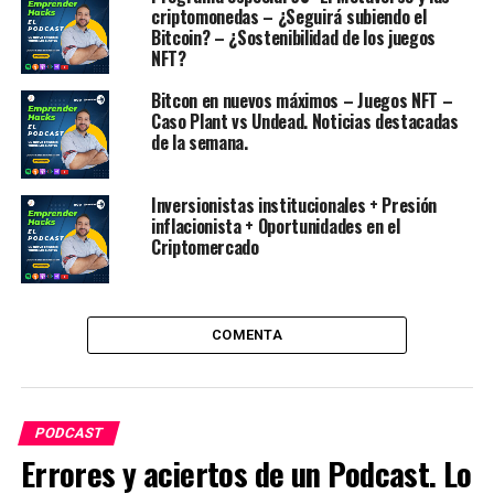
RELATED TOPICS:
HISTORIAS DE EMPRENDIMIENTO
criptomonedas – ¿Seguirá subiendo el
NEGOCIOS
PODCAST
Bitcoin? – ¿Sostenibilidad de los juegos
NFT?
UP NEXT
8.- Cómo obtener más prospectos
Bitcon en nuevos máximos – Juegos NFT –
Caso Plant vs Undead. Noticias destacadas
DON'T MISS
de la semana.
6.- Criptomonedas y Blockchain
Inversionistas institucionales + Presión
inflacionista + Oportunidades en el
Andrés García López
Criptomercado
Antropólogo, marketer y estratega de negocios. Fundador de
EmprenderHacks. Me dedico a separar la señal del ruido:
COMENTA
analizo cómo la cultura humana y la inteligencia artificial
mueven el dinero real
PODCAST
Errores y aciertos de un Podcast. Lo