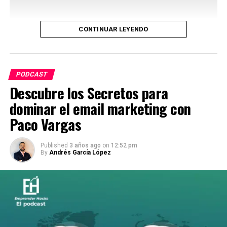
CONTINUAR LEYENDO
PODCAST
Descubre los Secretos para
dominar el email marketing con
Paco Vargas
Published
3 años ago
on
12:52 pm
By
Andrés García López