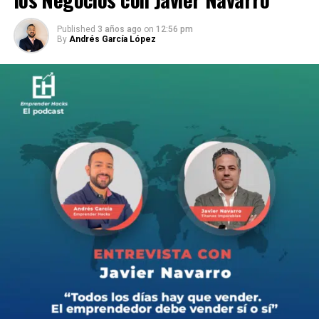
Published
3 años ago
on
12:56 pm
By
Andrés García López
En este episodio explosivo, nos adentramos en la mente
maestra detrás de más de 10 millones de emails enviados
al año: Paco Vargas.
Descubre cómo este gurú del marketing digital ha
revolucionado las tácticas de email marketing,
construyendo listas de suscriptores y generando ventas
sin depender de algoritmos o publicidad costosa.
Acompáñanos en una charla reveladora donde Paco
comparte sus secretos para evitar la bandeja de spam,
escribir emails irresistibles.
Si estás buscando elevar tu juego en el marketing por
correo electrónico, ¡este es el episodio que no puedes