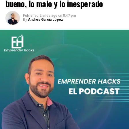
bueno, lo malo y lo inesperado
Published
2 años ago
on
8:47 pm
By
Andrés García López