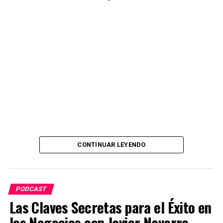
Desde el primer episodio, hasta la actualidad, donde les
comentaré los momentos de inspiración inicial hasta los
desafíos inesperados y los éxitos que me han llenado de
entusiasmo.
Pulsa «play» ahora y sumérgete en «Errores y aciertos
de un podcast.
CONTINUAR LEYENDO
PODCAST
Las Claves Secretas para el Éxito en
los Negocios con Javier Navarro