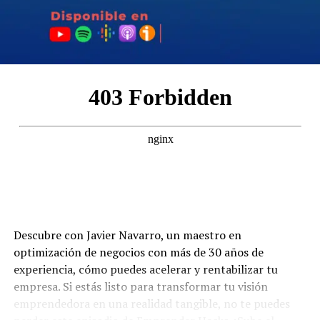
perderte!
Conoce más a Paco en:
Instagram:
https://www.instagram.com/pacovargas_/
Website:
https://pacovargas.es/
LinkedIn:
https://www.linkedin.com/in/franciscovargassala
¿Quieres estar conectado?
Instagram:
https://instagram.com/emprenderhacks
Instagram:
https://www.instagram.com/andresgarcia.gl/
Twitter:
@Angarz
Descubre con Javier Navarro, un maestro en
Episodio patrocinado por Digistic Agency
optimización de negocios con más de 30 años de
experiencia, cómo puedes acelerar y rentabilizar tu
Este episodio es patrocinado por Digistic
empresa. Si estás listo para transformar tu visión
Agency:
https://digisticgroup.com/
emprendedora en una realidad tangible, no te puedes