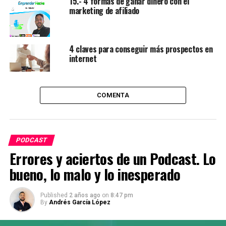
7.- Historias de emprendimiento: herramientas para
15.- 4 formas de ganar dinero con el
emprender con Eduardo Márquez
marketing de afiliado
Andrés García López
4 claves para conseguir más prospectos en
internet
Antropólogo, marketer y estratega de negocios. Fundador de
EmprenderHacks. Me dedico a separar la señal del ruido:
COMENTA
analizo cómo la cultura humana y la inteligencia artificial
mueven el dinero real
PODCAST
Errores y aciertos de un Podcast. Lo
bueno, lo malo y lo inesperado
Published
2 años ago
on
8:47 pm
By
Andrés García López