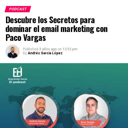
PODCAST
Descubre los Secretos para
dominar el email marketing con
Paco Vargas
Published
3 años ago
on
12:52 pm
By
Andrés García López