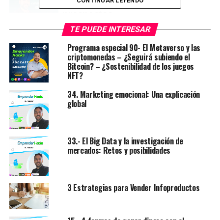
CONTINUAR LEYENDO
TE PUEDE INTERESAR
Programa especial 90- El Metaverso y las
criptomonedas – ¿Seguirá subiendo el
Bitcoin? – ¿Sostenibilidad de los juegos
NFT?
34. Marketing emocional: Una explicación
global
33.- El Big Data y la investigación de
mercados: Retos y posibilidades
RELATED TOPICS:
COMO OBTENER MAS PROSPECTOS
MARKETING
PROSPECTOS
VENTAS
UP NEXT
3 Estrategias para Vender Infoproductos
9.- El proceso de ventas
DON'T MISS