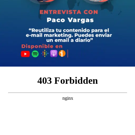
🎙 ¿Alguna vez te has preguntado qué se necesita
realmente para lanzar y mantener un podcast exitoso?
¿Estás listo para descubrir las verdades detrás de los
micrófonos, desde los triunfos hasta los tropiezos?
En este episodio les hablaré de mi experiencia en este
competitivo e interesante mundo del podcasting.
Desde el primer episodio, hasta la actualidad, donde les
comentaré los momentos de inspiración inicial hasta los
desafíos inesperados y los éxitos que me han llenado de
entusiasmo.