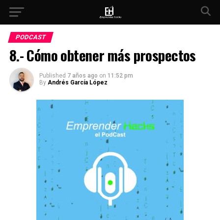
PODCAST
8.- Cómo obtener más prospectos
Published
7 años ago
on
11:52 pm
By
Andrés García López