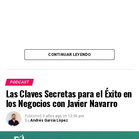
Pulsa «play» ahora y sumérgete en «Errores y aciertos
de un podcast.
CONTINUAR LEYENDO
PODCAST
Las Claves Secretas para el Éxito en
los Negocios con Javier Navarro
Published
3 años ago
on
12:56 pm
By
Andrés García López