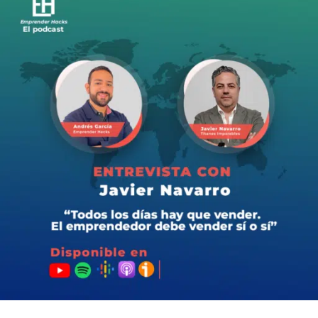
En este episodio explosivo, nos adentramos en la mente
maestra detrás de más de 10 millones de emails enviados
al año: Paco Vargas.
Descubre cómo este gurú del marketing digital ha
revolucionado las tácticas de email marketing,
construyendo listas de suscriptores y generando ventas
sin depender de algoritmos o publicidad costosa.
Acompáñanos en una charla reveladora donde Paco
comparte sus secretos para evitar la bandeja de spam,
escribir emails irresistibles.
Si estás buscando elevar tu juego en el marketing por
correo electrónico, ¡este es el episodio que no puedes
perderte!
Conoce más a Paco en:
Instagram:
https://www.instagram.com/pacovargas_/