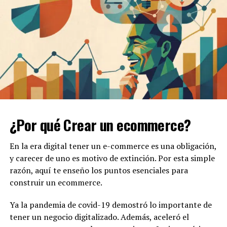
enfadarse, eso es algo muy
sencillo. Pero enfadarse
con la persona adecuada,
en el grado exacto, en
el momento oportuno, con
el propósito justo y del
modo correcto, eso,
ciertamente, no resulta tan
¿Por qué Crear un ecommerce?
sencillo.
En la era digital tener un e-commerce es una obligación,
y carecer de uno es motivo de extinción. Por esta simple
ARISTÓTELES
razón, aquí te enseño los puntos esenciales para
Es de vital importancia la inteligencia emocional a la
construir un ecommerce.
hora de emprender, pero veamos por qué es así.
Ya la pandemia de covid-19 demostró lo importante de
tener un negocio digitalizado. Además, aceleró el
Contenidos
ocultar