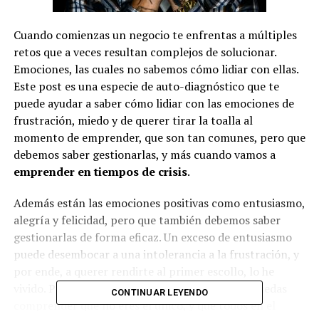
Cuando comienzas un negocio te enfrentas a múltiples
retos que a veces resultan complejos de solucionar.
Emociones, las cuales no sabemos cómo lidiar con ellas.
Este post es una especie de auto-diagnóstico que te
puede ayudar a saber cómo lidiar con las emociones de
frustración, miedo y de querer tirar la toalla al
momento de emprender, que son tan comunes, pero que
debemos saber gestionarlas, y más cuando vamos a
emprender en tiempos de crisis
.
Además están las emociones positivas como entusiasmo,
alegría y felicidad, pero que también debemos saber
gestionarlas de forma eficaz. Un exceso de entusiasmo
puede desembocar a una intolerancia a la frustración, y
por ende, a querer rendirte al primer escollo, lo he
vivido. Por eso, haré un recorrido para que tú, puedas
CONTINUAR LEYENDO
comprender que no eres el único, y que todos en el