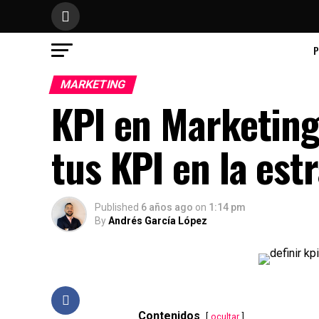
P
MARKETING
KPI en Marketing
tus KPI en la est
Published
6 años ago
on
1:14 pm
By
Andrés García López
Contenidos
ocultar