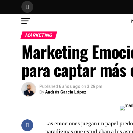
P
MARKETING
Marketing Emocio
para captar más 
Published
6 años ago
on
3:28 pm
By
Andrés García López
Las emociones juegan un papel predom
paradigmas que estudiaban a los agen