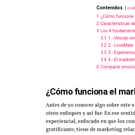
Contenidos
ocul
1
¿Cómo funciona 
2
Características d
3
Los 4 fundamento
3.1
1.- Vínculo e
3.2
2.- LoveMark
3.3
3.- Experienc
3.4
4.- El market
4
Comparte emocione
¿Cómo funciona el mar
Antes de yo conocer algo sobre este e
otros enfoques y así fue. En ese senti
experiencial, enfocado en que los co
gratificante, tiene de marketing rela