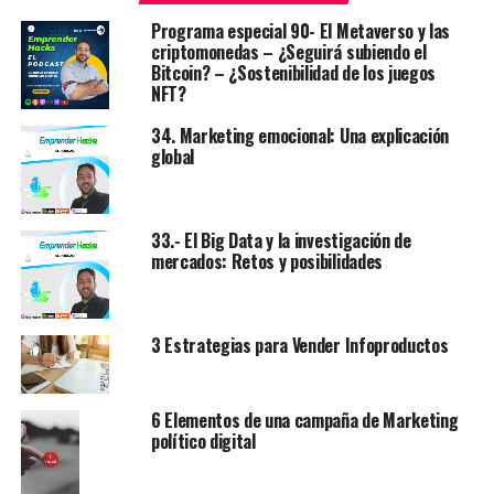
Programa especial 90- El Metaverso y las
criptomonedas – ¿Seguirá subiendo el
Bitcoin? – ¿Sostenibilidad de los juegos
NFT?
34. Marketing emocional: Una explicación
global
33.- El Big Data y la investigación de
mercados: Retos y posibilidades
3 Estrategias para Vender Infoproductos
Las nuevas tecnologías de la información han traído
consigo nuevos cambios en la forma en cómo
compartimos y expresamos nuestras ideas, tanto
6 Elementos de una campaña de Marketing
personales, religiosas como políticas.
político digital
Hoy día el político debe ser un influencer, debe tener