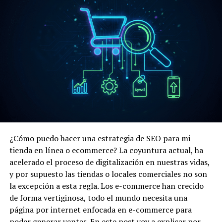
El
marketing político,
es una disciplina que se encarga
de utilizar las metodologías de mercadotecnia como la
generación de confianza y valor, pero aplicado a las
campañas políticas o a la figura del político.
Además de utilizar nociones básicas de las ciencias
políticas y sus prácticas, que son combinadas con el
marketing para alcanzar más fácilmente los objetivos de
una campaña política.
La principal diferencia entre el marketing y el
¿Cómo puedo hacer una estrategia de SEO para mi
marketing político, es la forma de construir el mensaje y
tienda en línea o ecommerce? La coyuntura actual, ha
la marca. Estando el primero relacionado con productos
acelerado el proceso de digitalización en nuestras vidas,
o servicios y el segundo con candidatos, partidos
y por supuesto las tiendas o locales comerciales no son
políticos o instituciones. Wikipedia lo define como:
la excepción a esta regla. Los e-commerce han crecido
de forma vertiginosa, todo el mundo necesita una
El
marketing político
es
página por internet enfocada en e-commerce para
una disciplina que surge de
poder generar ventas. En este post voy a explicar por