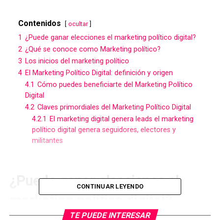
Contenidos
ocultar
1
¿Puede ganar elecciones el marketing político digital?
2
¿Qué se conoce como Marketing político?
3
Los inicios del marketing político
4
El Marketing Político Digital: definición y origen
4.1
Cómo puedes beneficiarte del Marketing Político
Digital
4.2
Claves primordiales del Marketing Político Digital
4.2.1
El marketing digital genera leads el marketing
político digital genera seguidores, electores y
militantes
¿Puede ganar elecciones el
CONTINUAR LEYENDO
marketing político digital?
TE PUEDE INTERESAR