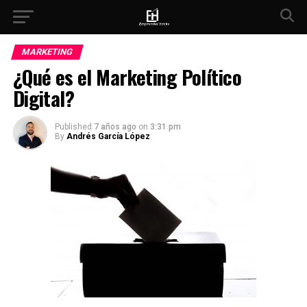
MARKETING
¿Qué es el Marketing Político
Digital?
Published
7 años ago
on
3:31 pm
By
Andrés García López